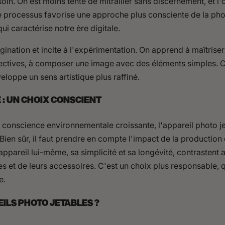
in. On est moins tenté de mitrailler sans discernement, et l'o
Ce processus favorise une approche plus consciente de la pho
 caractérise notre ère digitale.
gination et incite à l'expérimentation. On apprend à maîtriser 
ectives, à composer une image avec des éléments simples. C
loppe un sens artistique plus raffiné.
 : UN CHOIX CONSCIENT
 conscience environnementale croissante, l'appareil photo j
ien sûr, il faut prendre en compte l'impact de la production e
'appareil lui-même, sa simplicité et sa longévité, contrastent
t de leurs accessoires. C'est un choix plus responsable, q
e.
ILS PHOTO JETABLES ?