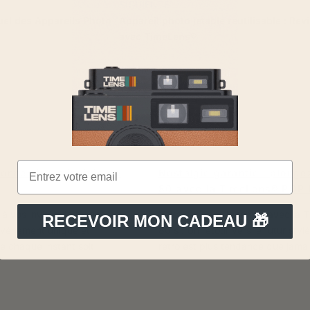
SIGUIENTE
uel des Appareils Photo
Appareil photo jetable réutilisable : Rev
avec TimeLens®
donner à vos invités de
Nostalgie garantie : plong
80 avec la TimeLens® POP
 à vos invités de mariage
Voyagez dans le temps avec la
RECEVOIR MON CADEAU 🎁
 événement unique et
80's : Un retour vers le futur sty
e chaque instant soit
rétro est plus tendance que jamais