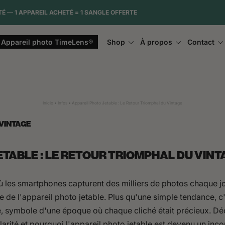
STOCK IMMINENTE. DATE DE RÉASSORT INCERTAIN.
Appareil photo TimeLens®
Shop
À propos
Contact
Inicio
Infos
Appareil Photo Jetable : Le Retour Triomphal du Vintage
 VINTAGE
ETABLE : LE RETOUR TRIOMPHAL DU VINT
les smartphones capturent des milliers de photos chaque j
rce de l'appareil photo jetable. Plus qu'une simple tendance, 
e, symbole d'une époque où chaque cliché était précieux. D
arité et pourquoi l'appareil photo jetable est devenu un inc