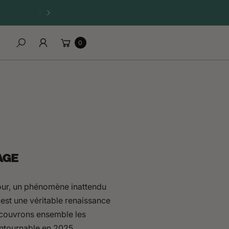
☀️ OFFRE D’ÉTÉ — 1 APPAREIL ACHETÉ = 1 SANGLE OFFERTE
Carrito
0
Buscar
AGE
our, un phénomène inattendu
c'est une véritable renaissance
écouvrons ensemble les
ontournable en 2025.