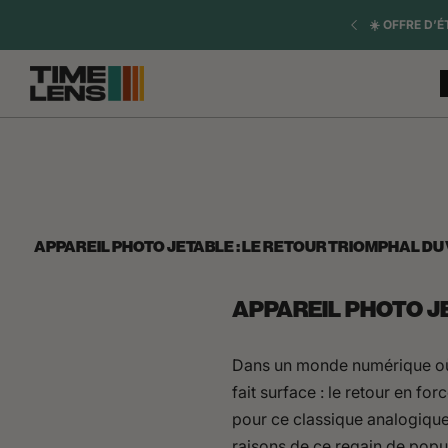
Saltar al
= 1 SANGLE OFFERTE
RUPTURE DE 
contenido
APPAREIL PHOTO JETABLE : LE RETOUR TRIOMPHAL DU
APPAREIL PHOTO J
Dans un monde numérique où 
fait surface : le retour en fo
pour ce classique analogiqu
raisons de ce regain de popul