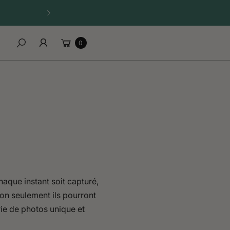
☀️ OFFRE D’ÉTÉ — 1 APPAREIL ACHETÉ = 1 SANGLE OFFERTE
Carrello
0
Cerca
aque instant soit capturé,
 Non seulement ils pourront
rie de photos unique et