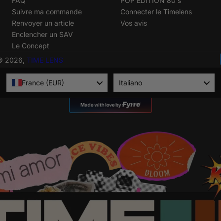
FAQ
POP EDITION 80's
Suivre ma commande
Connecter le Timelens
Renvoyer un article
Vos avis
Enclencher un SAV
Le Concept
© 2026,
TIME LENS
Language
France (EUR)
Italiano