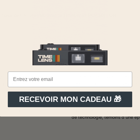
au cœur des années 80 avec la TimeLens® POP EDITION
ez au cœur des années
Comment trouver et entrete
 EDITION
vintage : Le guide complet
 TimeLens® POP EDITION
Déterrez des trésors photograph
RECEVOIR MON CADEAU 🎁
yléL'année est 2025. Le
appareils vintageVous rêvez de c
s, et les années 80...
travers l'objectif d'un appareil p
de technologie, témoins d'une ép