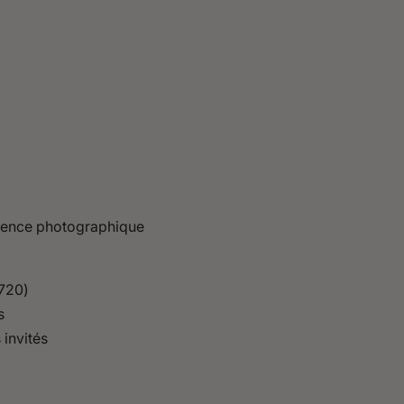
érience photographique
x720)
s
 invités