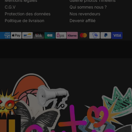
Mentions légales
Galerie photos Timelens
C.G.V
Qui sommes nous ?
Protection des données
Nos revendeurs
Politique de livraison
Devenir affilié
Metodi
di
pagamento