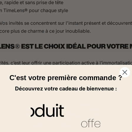
, rapide et sans prise de tête
 TimeLens® pour chaque style
Vos invités se concentrent sur l'instant présent et découvrent
ncore plus de charme à ce jour inoubliable.
LENS® EST LE CHOIX IDÉAL POUR VOTRE
ités, c’est leur offrir une participation active à l’immortalisa
ante de leur témoigner votre gratitude tout en créant un alb
C'est votre première commande ?
 parfaite entre la nostalgie du jetable et la qualité du numér
Découvrez votre cadeau de bienvenue :
e union.