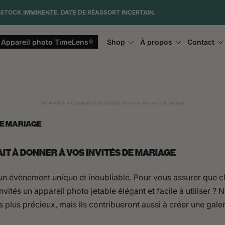
STOCK IMMINENTE. DATE DE RÉASSORT INCERTAIN.
Appareil photo TimeLens®
Shop
À propos
Contact
Home
Infos
L'appareil photo parfait à donner à vos invités de mariage
DE MARIAGE
IT À DONNER À VOS INVITÉS DE MARIAGE
un événement unique et inoubliable. Pour vous assurer que ch
nvités un appareil photo jetable élégant et facile à utiliser ?
plus précieux, mais ils contribueront aussi à créer une gale