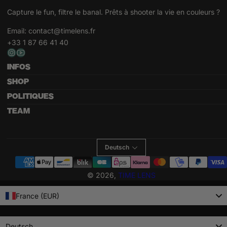
Capture le fun, filtre le banal. Prêts à shooter la vie en couleurs ?
Email:
contact@timelens.fr
+33 1 87 66 41 40
INFOS
SHOP
POLITIQUES
TEAM
Deutsch
Zahlungsmethoden
© 2026,
TIME LENS
France (EUR)
Language
Deutsch