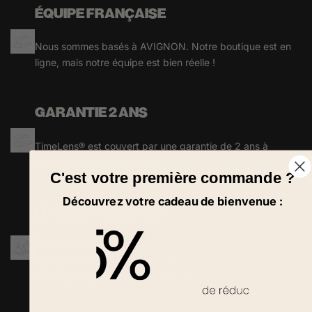
ÉQUIPE FRANÇAISE
Nous sommes basés à AVIGNON. Notre boutique est en
ligne, mais notre équipe est bien réelle !
GARANTIE 2 ANS
TimeLens® est couvert par une garantie de 2 ans à
compter de la date d'achat.
C'est votre première commande ?
Découvrez votre cadeau de bienvenue :
LIVRAISON RAPIDE
France
: 2 à 6 jours ouvrés
Europe
: 48h à 6 jours ouvrés.
International
: 6 à 12 jours ouvrés.