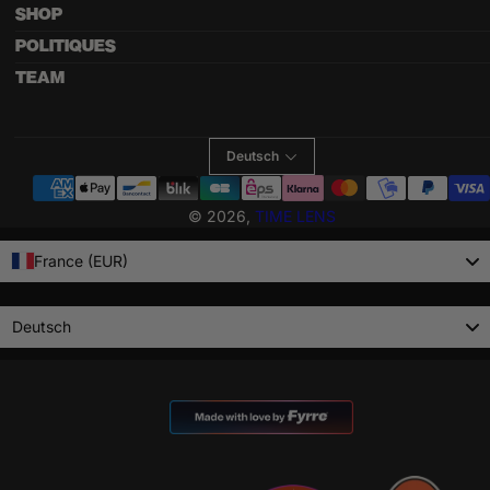
SHOP
POLITIQUES
TEAM
Deutsch
Zahlungsmethoden
© 2026,
TIME LENS
France (EUR)
Language
Deutsch