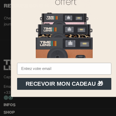
RETOURS SOUS 14 JOURS
Chez TimeLens, vous pouvez renvoyer l'article pendant 14
jours!
Capture le fun, filtre le banal. Prêts à shooter la vie en couleurs ?
RECEVOIR MON CADEAU 🎁
Email:
contact@timelens.fr
+33 1 87 66 41 40
INFOS
SHOP