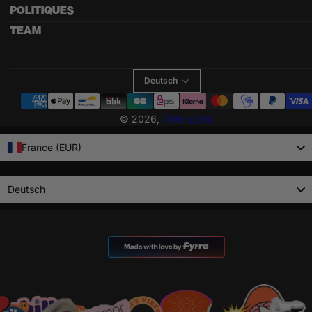
POLITIQUES
TEAM
Deutsch
Zahlungsmethoden
© 2026,
TIME LENS
France (EUR)
Language
Deutsch