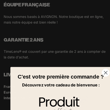
ÉQUIPE FRANÇAISE
Nous sommes basés à AVIGNON. Notre boutique est en ligne,
mais notre équipe est bien réelle !
GARANTIE 2 ANS
TimeLens® est couvert par une garantie de 2 ans à compter de
la date d'achat.
LIVRAISON RAPIDE
C'est votre première commande ?
Découvrez votre cadeau de bienvenue :
France
: 2 à 6 jours ouvrés
Europe
: 48h à 6 jours ouvrés.
International
: 6 à 12 jours ouvrés.