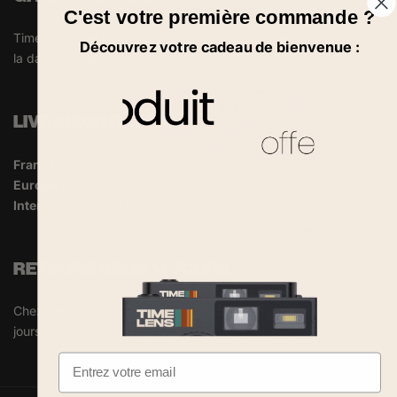
C'est votre première commande ?
TimeLens® est couvert par une garantie de 2 ans à compter de
Découvrez votre cadeau de bienvenue :
la date d'achat.
LIVRAISON RAPIDE
France
: 2 à 6 jours ouvrés
Europe
: 48h à 6 jours ouvrés.
International
: 6 à 12 jours ouvrés.
RETOURS SOUS 14 JOURS
Chez TimeLens, vous pouvez renvoyer l'article pendant 14
jours!