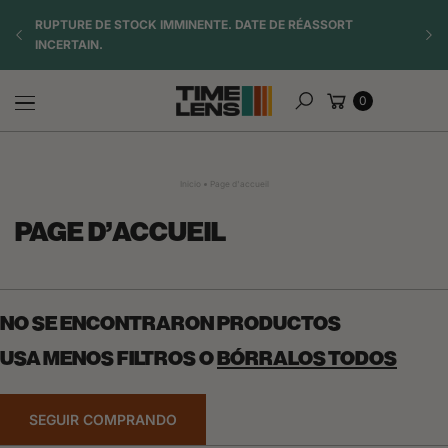
Saltar al
TE
RUPTURE DE STOCK IMMINENTE. DATE DE RÉASSORT
☀️ OF
contenido
INCERTAIN.
Carrito
0
Buscar
Inicio
Page d'accueil
PAGE D'ACCUEIL
NO SE ENCONTRARON PRODUCTOS
USA MENOS FILTROS O
BÓRRALOS TODOS
SEGUIR COMPRANDO