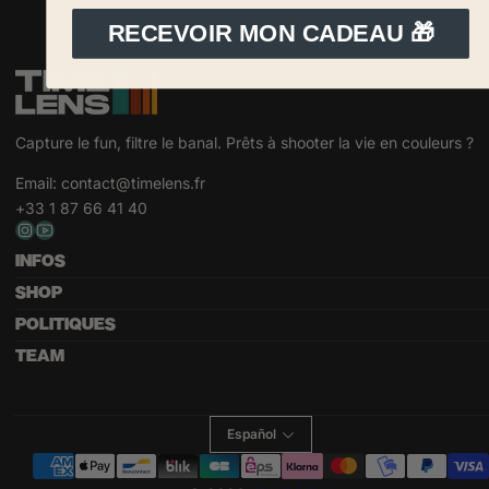
RECEVOIR MON CADEAU 🎁
Capture le fun, filtre le banal. Prêts à shooter la vie en couleurs ?
Email:
contact@timelens.fr
+33 1 87 66 41 40
INFOS
SHOP
POLITIQUES
TEAM
Español
Métodos