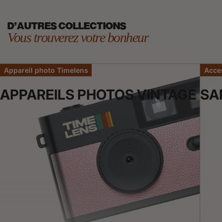
D'AUTRES COLLECTIONS
Vous trouverez votre bonheur
Appareil photo Timelens
Acce
APPAREILS PHOTOS VINTAGE
SA