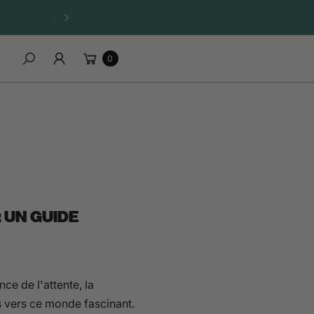
☀️ OFFRE D’ÉTÉ — 1 APPAREIL ACHETÉ = 1 SANGLE OFFERTE
Carrello
0
Cerca
 UN GUIDE
ce de l'attente, la
rs vers ce monde fascinant.