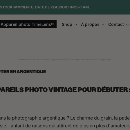
STOCK IMMINENTE. DATE DE RÉASSORT INCERTAIN.
Appareil photo TimeLens®
Shop
À propos
Contact
Home
Infos
Les Meilleurs Appareils Photo Vintage pour Débuter en Argentique
UTER EN ARGENTIQUE
PAREILS PHOTO VINTAGE POUR DÉBUTER :
s la photographie argentique ? Le charme du grain, la patien
sie... autant de raisons qui attirent de plus en plus d'amateu