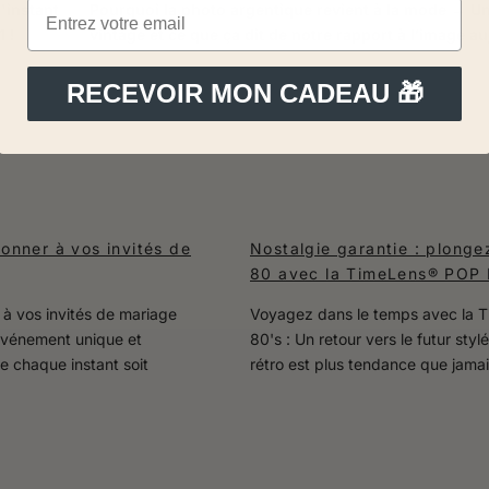
l'instant
Pourquoi la photo argentique revient à la mode → Une
 !
vintage et ce que ça dit de notre rapport à l’image a
RECEVOIR MON CADEAU 🎁
donner à vos invités de
Nostalgie garantie : plong
80 avec la TimeLens® POP
 à vos invités de mariage
Voyagez dans le temps avec la
 événement unique et
80's : Un retour vers le futur sty
e chaque instant soit
rétro est plus tendance que jamais