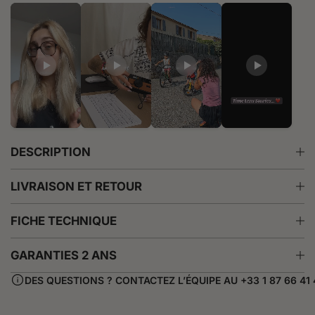
l
i
o
s
o
!
!
N
o
n
m
i
a
b
DESCRIPTION
b
a
n
LIVRAISON ET RETOUR
d
o
n
FICHE TECHNIQUE
a
m
a
GARANTIES 2 ANS
i
!
DES QUESTIONS ? CONTACTEZ L’ÉQUIPE AU +33 1 87 66 41 