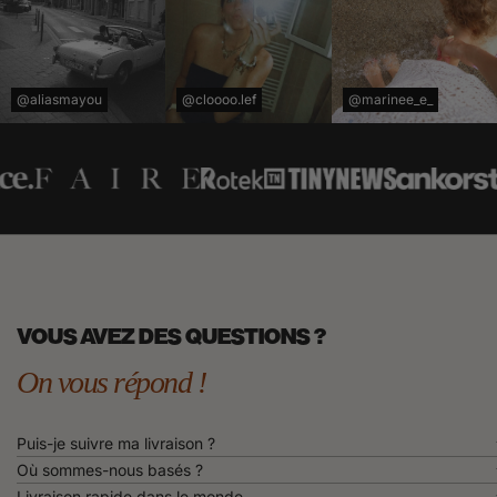
@aliasmayou
@cloooo.lef
@marinee_e_
VOUS AVEZ DES QUESTIONS ?
On vous répond !
Puis-je suivre ma livraison ?
Où sommes-nous basés ?
Livraison rapide dans le monde