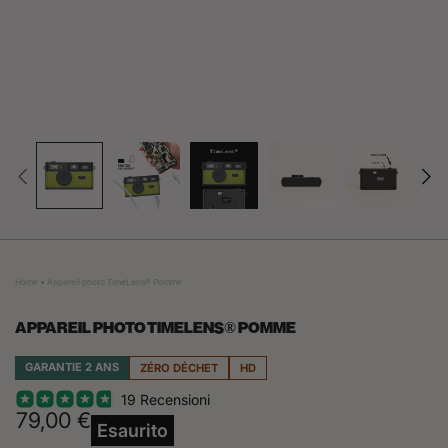
O
Home
Appareil photo TimeLens® Pomme
APPAREIL PHOTO TIMELENS® POMME
GARANTIE 2 ANS
ZÉRO DÉCHET
HD
19 Recensioni
79,00 €
Esaurito