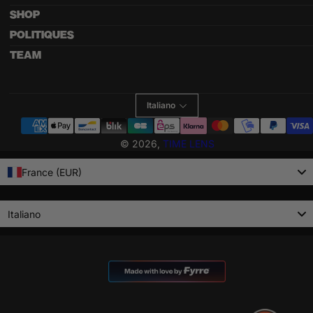
SHOP
POLITIQUES
TEAM
Italiano
Metodi
di
© 2026,
TIME LENS
pagamento
France (EUR)
Language
Italiano