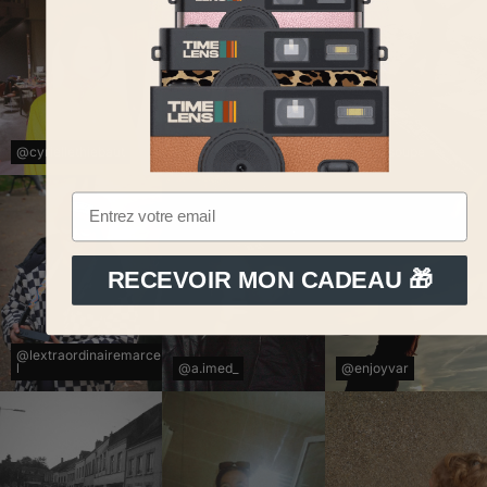
@cyriellethiebaut
@claraspeaks.co
@car.lasoupe
RECEVOIR MON CADEAU 🎁
@lextraordinairemarce
l
@a.imed_
@enjoyvar