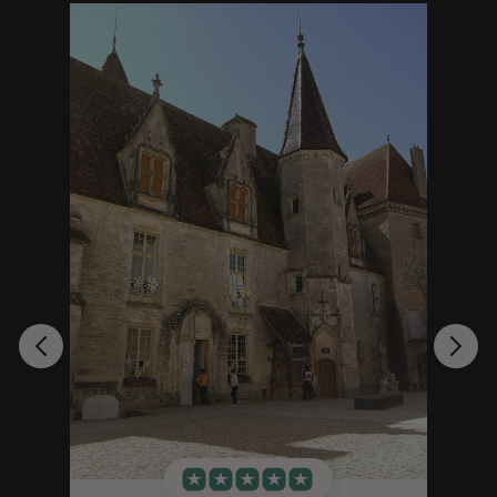
Stéphanie A.
Dall'ordine alla consegna, tutto è
stato perfetto. Per quanto riguarda la
fotocamera, sono entusiasta. Sono
rimasto molto sorpreso dalla qualità.
Il trasferimento delle foto sul mio
iPhone 16 mi ha richiesto solo 3