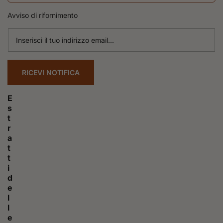
Avviso di rifornimento
Inserisci
il
tuo
indirizzo
RICEVI NOTIFICA
email...
E
s
t
r
a
t
t
i
d
e
l
l
e