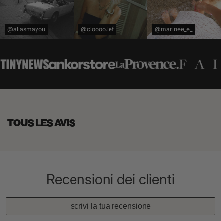
@aliasmayou
@cloooo.lef
@marinee_e_
TOUS LES AVIS
Recensioni dei clienti
scrivi la tua recensione