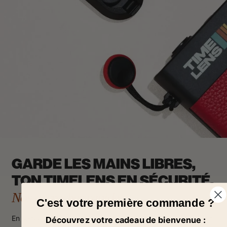
GARDE LES MAINS LIBRES,
TON TIMELENS EN SÉCURITÉ.
Nos accroches rapides
C'est votre première commande ?
En soirée, en festival ou en voyage, ton TimeLens est là pour
Découvrez votre cadeau de bienvenue :