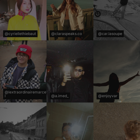
@cyriellethiebaut
@claraspeaks.co
@car.lasoupe
@lextraordinairemarce
l
@a.imed_
@enjoyvar