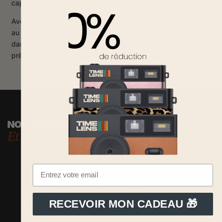
capturer l'instant, pas pour t'encombrer.
Avec notre sangle ultra-résistante, porte-le autour du cou ou
au poignet en toute sécurité. Plus de risque de le faire tomber
dans l'euphorie du moment : il reste toujours à portée de main,
prêt à dégainer pour la prochaine photo.
NOS CLIENTS NOUS ADORENT
Et nous écrivent !
4.9 étoiles basé sur
1599
avis
RECEVOIR MON CADEAU 🎁