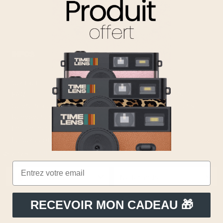
INFOS
SHOP
Contact
Timelens®
FAQ
POP EDITION 80's
Suivre ma commande
Connecter le Timelens
Renvoyer un article
Vos avis
Enclencher un SAV
Le Concept
© 2026,
TIME LENS
Language
France (EUR)
Nederlands
RECEVOIR MON CADEAU 🎁