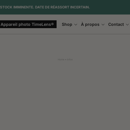
STOCK IMMINENTE. DATE DE RÉASSORT INCERTAIN.
Appareil photo TimeLens®
Shop
À propos
Contact
Home
Infos