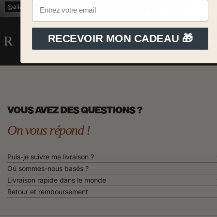
@aliasmayou
@cloooo.lef
@marinee_e_
RECEVOIR MON CADEAU 🎁
VOUS AVEZ DES QUESTIONS ?
On vous répond !
Puis-je suivre ma livraison ?
Où sommes-nous basés ?
Livraison rapide dans le monde
Retour et remboursement