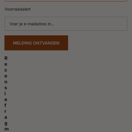
Voorraadalert
Voer
je
e-
mailadres
MELDING ONTVANGEN
in...
R
e
c
e
n
s
i
e
f
r
a
g
m