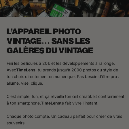
n
v
o
r
i
g
e
L’APPAREIL PHOTO
w
e
VINTAGE… SANS LES
e
k
GALÈRES DU VINTAGE
e
e
n
Fini les pellicules à 20€ et les développements à rallonge.
p
Avec
TimeLens
, tu prends jusqu’à 2000 photos du style de
r
o
ton choix directement en numérique. Pas besoin d’être pro :
b
allume, vise, clique.
l
e
e
C’est simple, fun, et ça réveille ton œil créatif. Et contrairement
m
à ton smartphone,
TimeLens
te fait vivre l’instant.
m
e
t
Chaque photo compte. Un cadeau parfait pour créer de vrais
d
e
souvenirs.
l