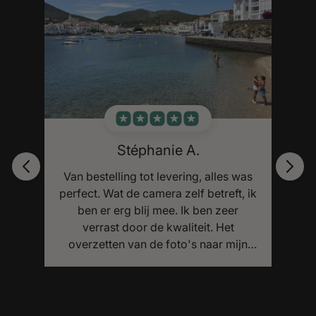
was
Ze
, ik
ti
mi
Anne B.
Geweldig! De foto's zijn van goede
jn
kwaliteit en zien er fantastisch uit!
en.