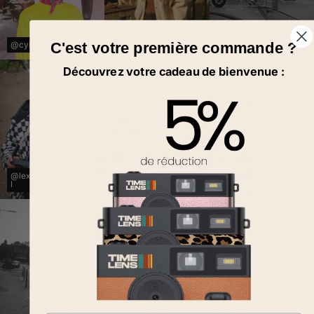
@cyriellethiebaut
@claraspeaks.co
@car.lasoupe
C'est votre première commande ?
Découvrez votre cadeau de bienvenue :
@lextraordinairemarce
l
@a.imed_
@enjoyvar