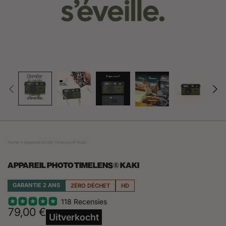
Home
Appareil photo TimeLens® Kaki
APPAREIL PHOTO TIMELENS® KAKI
GARANTIE 2 ANS
ZÉRO DÉCHET
HD
118 Recensies
79,00 €
Uitverkocht