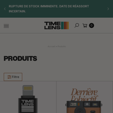
Aller au
TE
RUPTURE DE STOCK IMMINENTE. DATE DE RÉASSORT
☀️ OF
contenu
INCERTAIN.
Panier
0
Rechercher
Accueil
Produits
PRODUITS
Filtre
Vous
avez
vu
12
sur
95