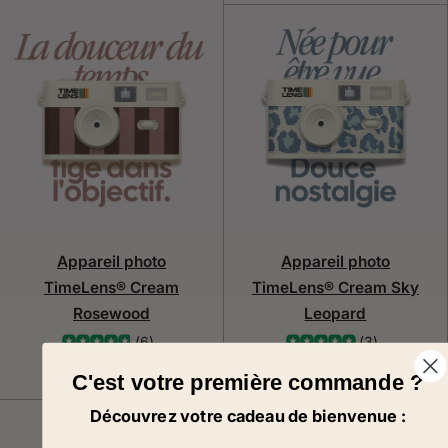
Appareil photo
Appareil photo
TimeLens® Cream
TimeLens® Cream Sky
Rosewood
Leopard
(6)
(3)
79,00 €
79,00 €
C'est votre première commande ?
Découvrez votre cadeau de bienvenue :
1
2
3
…
8
Suivant