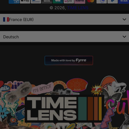
© 2026,
TIME LENS
France (EUR)
Language
Deutsch