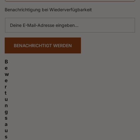
Benachrichtigung bei Wiederverfügbarkeit
Deine
E-
Mail-
Adresse
BENACHRICHTIGT WERDEN
eingeben...
B
e
w
e
r
t
u
n
g
s
a
u
s