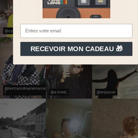
@cyriellethiebaut
@claraspeaks.co
@car.lasoupe
RECEVOIR MON CADEAU 🎁
@lextraordinairemarce
l
@a.imed_
@enjoyvar