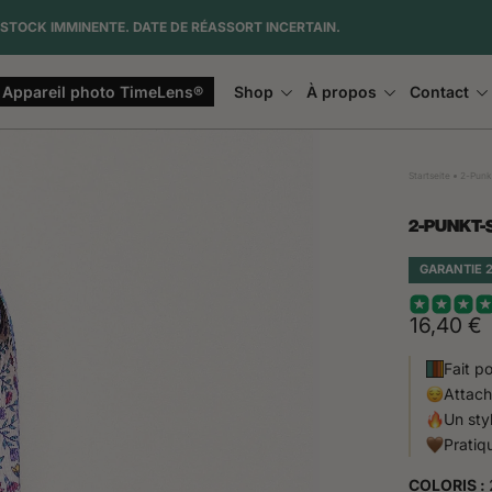
ÉTÉ — 1 APPAREIL ACHETÉ = 1 SANGLE OFFERTE
Appareil photo TimeLens®
Shop
À propos
Contact
Startseite
2-Punkt
2-PUNKT-
GARANTIE 
16,40 €
Fait p
Attach
Un sty
Pratiq
COLORIS :