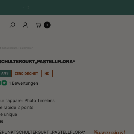
RUPTURE DE STOCK IMMINENTE. DATE DE RÉASSORT INCERT
Warenkorb
0
Suchen
-Schultergurt „Pastellflora“
SCHULTERGURT „PASTELLFLORA“
2 ANS
ZÉRO DÉCHET
HD
1 Bewertungen
our l'appareil Photo Timelens
e rapide 2 points
le unique
ue
Nouveau coloris !
2PUNKTSCHULTERGURT „PASTELLFLORA“