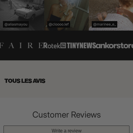
@aliasmayou
@cloooo.lef
@marinee_e_
TOUS LES AVIS
Customer Reviews
Write a review