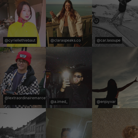
@cyriellethiebaut
@claraspeaks.co
@car.lasoupe
@lextraordinairemarce
l
@a.imed_
@enjoyvar