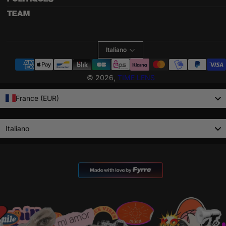
TEAM
Italiano
Metodi
di
© 2026,
TIME LENS
pagamento
France (EUR)
Language
Italiano