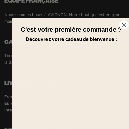
ÉQUIPE FRANÇAISE
Nous sommes basés à AVIGNON. Notre boutique est en ligne,
mais notre équipe est bien réelle !
C'est votre première commande ?
Découvrez votre cadeau de bienvenue :
GARANTIE 2 ANS
TimeLens® est couvert par une garantie de 2 ans à compter de
la date d'achat.
LIVRAISON RAPIDE
France
: 2 à 6 jours ouvrés
Europe
: 48h à 6 jours ouvrés.
International
: 6 à 12 jours ouvrés.