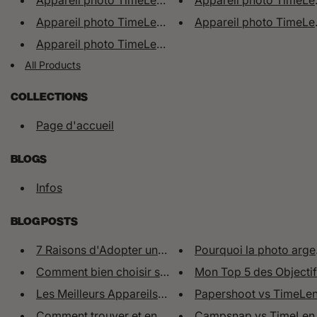
Appareil photo TimeLens® Marro...
Appareil photo TimeLen
Appareil photo TimeLens® Rouge...
Appareil photo TimeLe
Appareil photo TimeLens® Noir
All Products
COLLECTIONS
Page d'accueil
BLOGS
Infos
BLOG POSTS
7 Raisons d'Adopter un Apparei...
Pourquoi la photo argen
Comment bien choisir sa prise ...
Mon Top 5 des Objectifs
Les Meilleurs Appareils Photo ...
Papershoot vs TimeLens
Comment trouver et entretenir ...
Campsnap vs TimeLens®