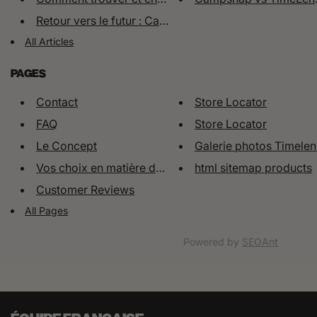
Retour vers le futur : Capture...
All Articles
PAGES
Contact
Store Locator
FAQ
Store Locator
Le Concept
Galerie photos Timelen
Vos choix en matière de confid...
html sitemap products
Customer Reviews
All Pages
Powered by
SEOAnt