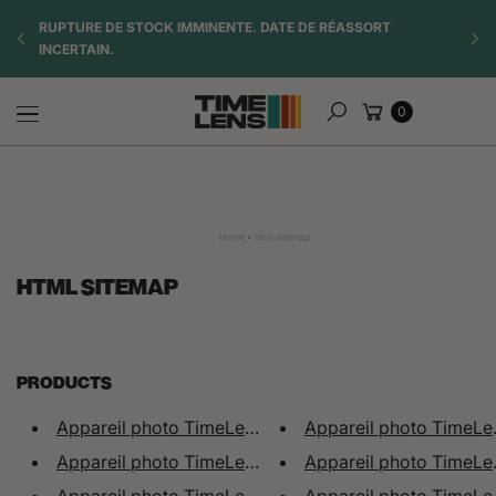
Vai al
TE
RUPTURE DE STOCK IMMINENTE. DATE DE RÉASSORT
☀️ OF
contenuto
INCERTAIN.
Carrello
0
Cerca
Home
html sitemap
HTML SITEMAP
PRODUCTS
Appareil photo TimeLens®
Appareil photo TimeLen
Appareil photo TimeLens® Kaki
Appareil photo TimeLe