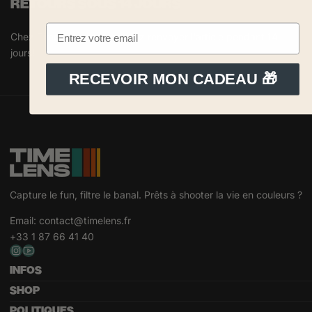
RETOURS SOUS 14 JOURS
Chez TimeLens, vous pouvez renvoyer l'article pendant 14
jours!
RECEVOIR MON CADEAU 🎁
Capture le fun, filtre le banal. Prêts à shooter la vie en couleurs ?
Email:
contact@timelens.fr
+33 1 87 66 41 40
INFOS
SHOP
POLITIQUES