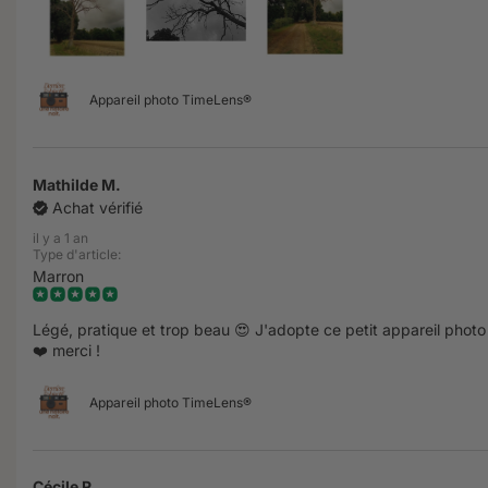
Appareil photo TimeLens®
Mathilde M.
Achat vérifié
il y a 1 an
Type d'article:
Marron
Légé, pratique et trop beau 😍 J'adopte ce petit appareil photo
❤️ merci !
Appareil photo TimeLens®
Cécile R.