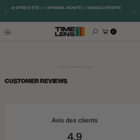
Aller au
☀️ OFFRE D’ÉTÉ — 1 APPAREIL ACHETÉ = 1 SANGLE OFFERTE
RUPT
contenu
INCER
Panier
0
Rechercher
Accueil
Customer Reviews
CUSTOMER REVIEWS
Avis des clients
4.9