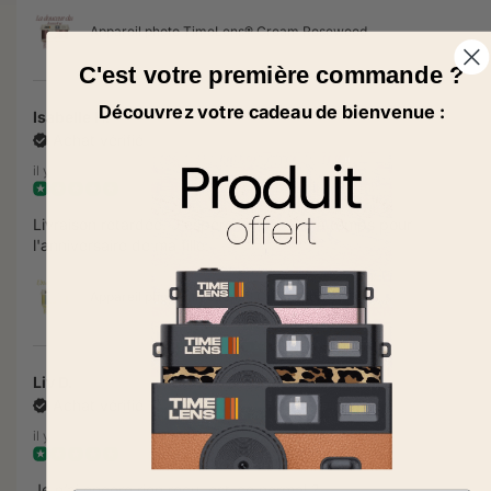
Appareil photo TimeLens® Cream Rosewood
C'est votre première commande ?
Découvrez votre cadeau de bienvenue :
Isabelle H.
Achat vérifié
il y a 23 jours
Livraison retardée. J'espère la recevoir à temps pour
l'anniversaire de ma fille.
Appareil photo TimeLens® Cream sorbet
Liv D.
Achat vérifié
il y a 24 jours
Je n’ai encore rien reçu, est-ce normal ?