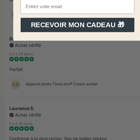
Appareil photo TimeLens® Cream sorbet
RECEVOIR MON CADEAU 🎁
Dorothée C.
Achat vérifié
il y a 24 jours
Parfait
Appareil photo TimeLens® Cream sorbet
Laurence S.
Achat vérifié
il y a 25 jours
Conforme à la description, fais de belles photos.