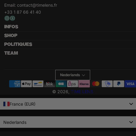
Email:
contact@timelens.fr
+33 1 87 66 41 40
INFOS
SHOP
POLITIQUES
TEAM
Nederlands
Betaalmethoden
© 2026,
TIME LENS
France (EUR)
Language
Nederlands