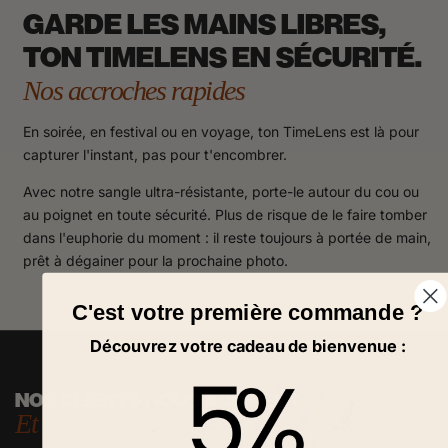
GARDE LES MAINS LIBRES,
TON TIMELENS EN SÉCURITÉ.
Nos accroches rapides
En soirée, en festival ou en voyage, ton TimeLens est là pour
capturer l'instant, pas pour t'encombrer.
Avec notre sangle ultra-résistante, porte-le autour du cou ou
au poignet en toute sécurité. Plus de risque de le faire tomber
dans l'euphorie du moment : il reste toujours à portée de main,
prêt à dégainer pour la prochaine photo.
C'est votre première commande ?
Découvrez votre cadeau de bienvenue :
NOS CLIENTS NOUS ADORENT
Et nous écrivent !