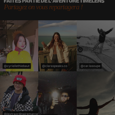
FAITES PARTIE DE L'AVENTURE TIMELENS
Partagez on vous repartagera !
@cyriellethiebaut
@claraspeaks.co
@car.lasoupe
@lextraordinairemarce