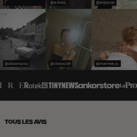
l
@a.imed_
@enjoyvar
@aliasmayou
@cloooo.lef
@marinee_e_
TOUS LES AVIS