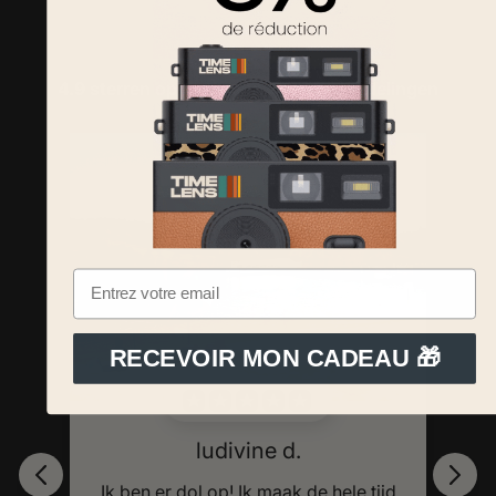
4.9 sterren op basis van
1600
beoordelingen
RECEVOIR MON CADEAU 🎁
ijd