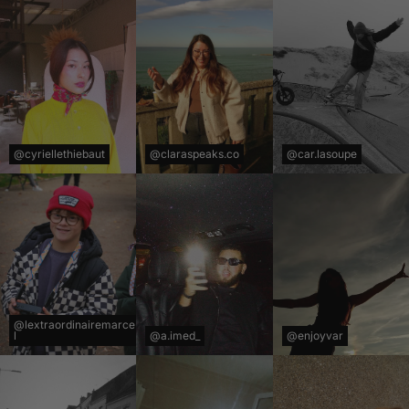
@cyriellethiebaut
@claraspeaks.co
@car.lasoupe
@lextraordinairemarce
l
@a.imed_
@enjoyvar