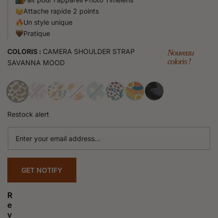
Attache rapide 2 points
Un style unique
Pratique
COLORIS :
CAMERA SHOULDER STRAP
Nouveau
coloris !
SAVANNA MOOD
Restock alert
Enter
your
email
address...
GET NOTIFY
R
e
v