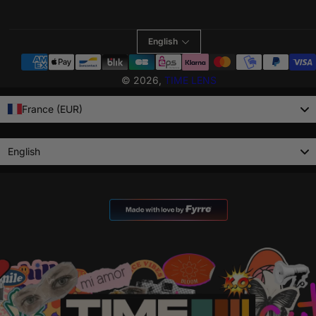
English
Payment
methods
© 2026,
TIME LENS
France (EUR)
Language
English