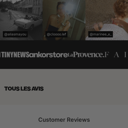
@aliasmayou
@cloooo.lef
@marinee_e_
TOUS LES AVIS
Customer Reviews