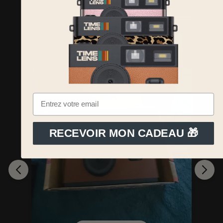
RECEVOIR MON CADEAU 🎁
f