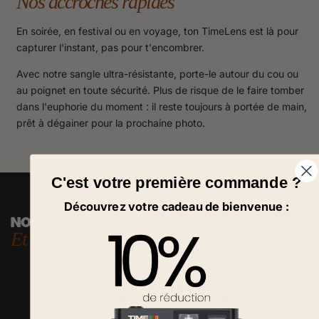
Nos accroches rapides
En soirée, en festival ou en voyage, ton TimeLens est là pour
capturer l'instant, pas pour t'encombrer.
Avec notre sangle ultra-résistante, porte-le autour du cou ou
au poignet en toute sécurité. Plus de risque de le faire tomber
dans l'euphorie du moment : il reste toujours à portée de main,
prêt à dégainer pour la prochaine photo.
C'est votre première commande ?
Découvrez votre cadeau de bienvenue :
NOS CLIENTS NOUS ADORENT
Et nous écrivent !
4.9 star Based on
1600
reviews