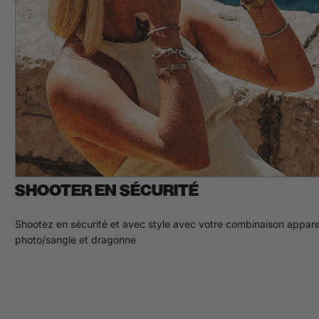
n
o
f
h
a
b
i
t
i
n
m
y
o
p
i
n
i
SHOOTER EN SÉCURITÉ
o
n
.
Shootez en sécurité et avec style avec votre combinaison appare
photo/sangle et dragonne