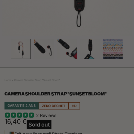
Home
Camera Shoulder Strap "Sunset Bloom"
CAMERA SHOULDER STRAP "SUNSET BLOOM"
GARANTIE 2 ANS
ZÉRO DÉCHET
HD
2 Reviews
16,40 €
Sold out
Fait pour l'appareil Photo Timelens