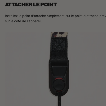
a
ATTACHER LE POINT
r
t
,
Installez le point d'attache simplement sur le point d'attache pré
I
f
sur le côté de l'appareil.
i
n
d
t
h
a
t
t
h
e
c
o
r
d
i
s
a
l
i
t
t
l