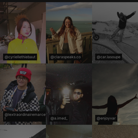
@cyriellethiebaut
@claraspeaks.co
@car.lasoupe
@lextraordinairemarce
l
@a.imed_
@enjoyvar