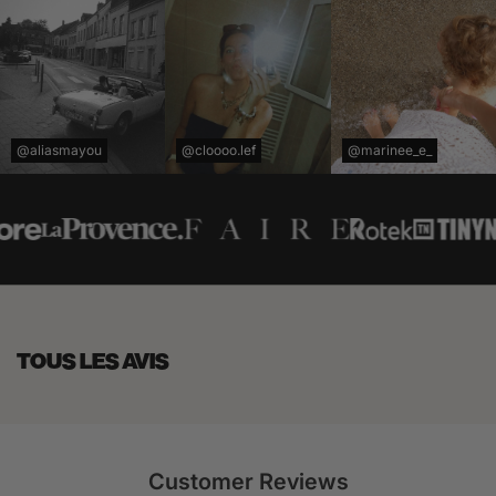
@aliasmayou
@cloooo.lef
@marinee_e_
TOUS LES AVIS
Customer Reviews