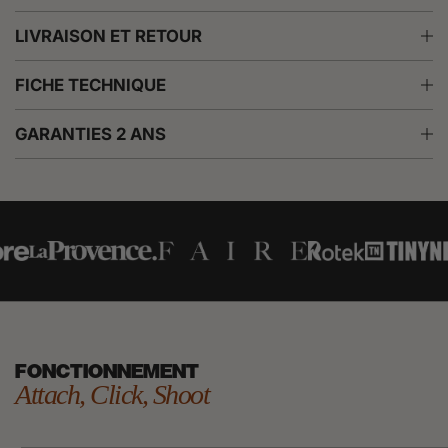
f
u
LIVRAISON ET RETOUR
l
c
o
FICHE TECHNIQUE
l
o
r
GARANTIES 2 ANS
s
a
n
d
i
d
e
a
l
f
o
r
a
l
w
FONCTIONNEMENT
a
Attach, Click, Shoot
y
s
h
a