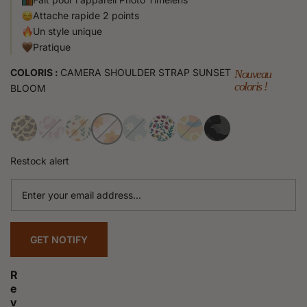
Attache rapide 2 points
Un style unique
Pratique
COLORIS :
CAMERA SHOULDER STRAP SUNSET
Nouveau
coloris !
BLOOM
Restock alert
Enter
your
email
address...
GET NOTIFY
R
e
v