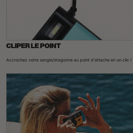
e
t
o
o
l
o
n
g
,
b
CLIPER LE POINT
u
t
i
Accrochez votre sangle/dragonne au point d'attache en un clic !
t
'
s
j
u
s
t
a
q
u
e
s
t
i
o