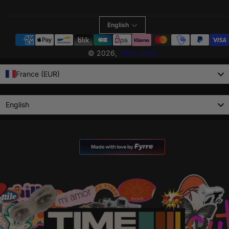
English
Payment
methods
© 2026,
TIME LENS
France (EUR)
Language
English