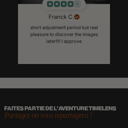
Franck C.
short adjustment period but real
Ab
pleasure to discover the images
later!!!! I approve
h
FAITES PARTIE DE L'AVENTURE TIMELENS
Partagez on vous repartagera !