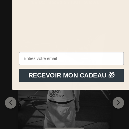
4.9 star Based on
1601
reviews
RECEVOIR MON CADEAU 🎁
e
ut