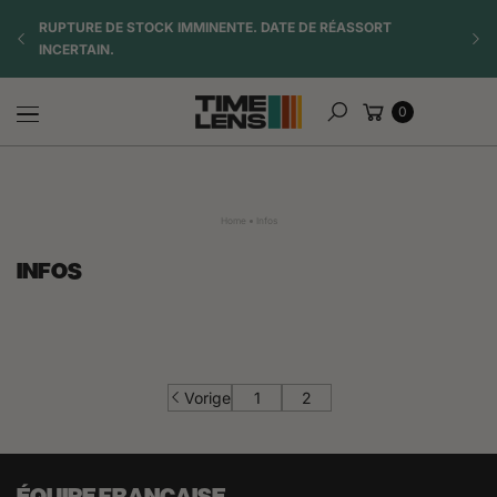
naar
TE
RUPTURE DE STOCK IMMINENTE. DATE DE RÉASSORT
☀️ OF
inhoud
INCERTAIN.
Winkelwagen
0
Zoeken
Home
Infos
INFOS
Vorige
1
2