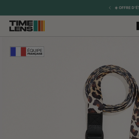
A
naar
DE RÉASSORT INCERTAIN.
☀️ OFFRE D’
R
inhoud
P
R
O
D
U
C
TI
N
F
O
R
M
A
TI
E