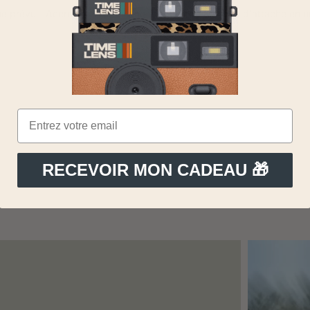
che prévu
Accrochez votre sangle/dragonne au point d'attache en un
RECEVOIR MON CADEAU 🎁