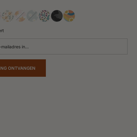
rt
ING ONTVANGEN