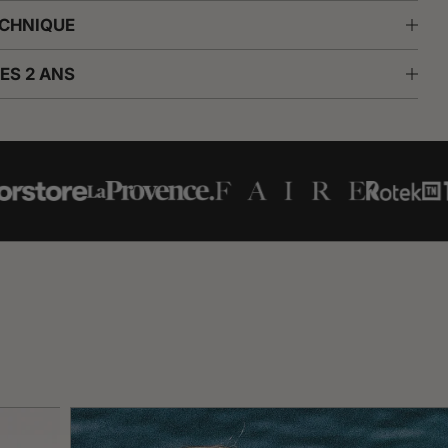
o
ECHNIQUE
o
ES 2 ANS
k