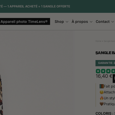
ÉTÉ — 1 APPAREIL ACHETÉ = 1 SANGLE OFFERTE
Appareil photo TimeLens®
Shop
À propos
Contact
Home
Sangle ban
SANGLE B
GARANTIE 
16,40 €
Fait p
Attach
Un sty
Pratiq
COLORIS :