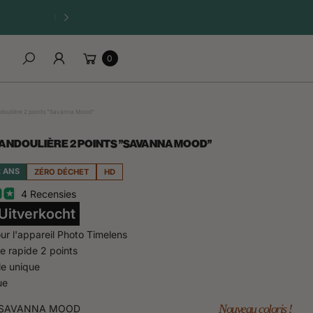
RUPTURE DE STOCK IMMINENTE. DATE DE RÉASSORT INCERTA
Winkelwagen
0
Zoeken
doulière 2 points "Savanna Mood"
ANDOULIÈRE 2 POINTS "SAVANNA MOOD"
2 ANS
ZÉRO DÉCHET
HD
4 Recensies
Uitverkocht
our l'appareil Photo Timelens
e rapide 2 points
le unique
ue
Nouveau coloris !
SAVANNA MOOD