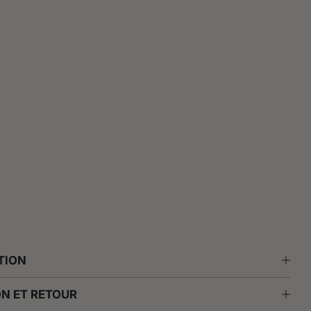
Maëlys
G.
H
s
TION
o
n
g
ON ET RETOUR
e