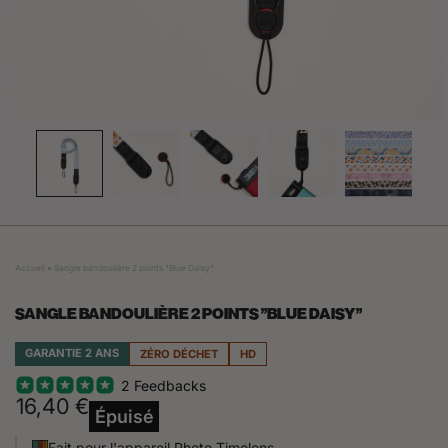
Accueil
Sangle bandoulière 2 points "Blue Daisy"
SANGLE BANDOULIÈRE 2 POINTS "BLUE DAISY"
GARANTIE 2 ANS
ZÉRO DÉCHET
HD
2 Feedbacks
16,40 €
Épuisé
Fait pour l'appareil Photo Timelens