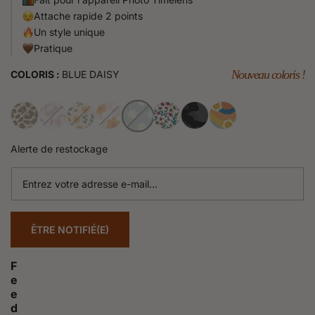
Attache rapide 2 points
Un style unique
Pratique
Nouveau coloris !
COLORIS :
BLUE DAISY
Alerte de restockage
Entrez
votre
adresse
e-
ÊTRE NOTIFIÉ(E)
mail...
F
e
e
d