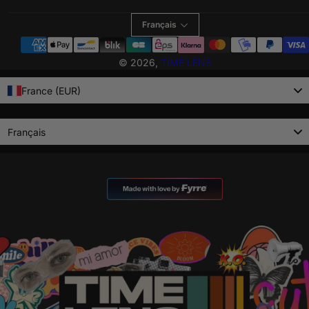
Français
Modes
de
© 2026,
TIME LENS
paiement
France (EUR)
Language
Français