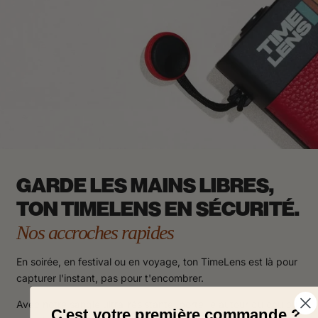
GARDE LES MAINS LIBRES,
TON TIMELENS EN SÉCURITÉ.
Nos accroches rapides
En soirée, en festival ou en voyage, ton TimeLens est là pour
capturer l'instant, pas pour t'encombrer.
Avec notre sangle ultra-résistante, porte-le autour du cou ou
C'est votre première commande ?