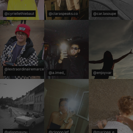
@cyriellethiebaut
@claraspeaks.co
@car.lasoupe
@lextraordinairemarce
l
@a.imed_
@enjoyvar
@aliasmayou
@cloooo.lef
@marinee_e_