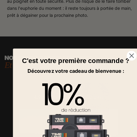
au poignet en toute sécurité. Plus de risque de le faire tomber
dans l'euphorie du moment : il reste toujours à portée de main,
prêt à dégainer pour la prochaine photo.
NOS CLIENTS NOUS ADORENT
C'est votre première commande ?
Et nous écrivent !
Découvrez votre cadeau de bienvenue :
4.9 étoiles basé sur
1600
avis