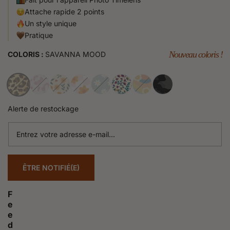
Attache rapide 2 points
Un style unique
Pratique
Nouveau coloris !
COLORIS :
SAVANNA MOOD
Alerte de restockage
Entrez
votre
adresse
e-
ÊTRE NOTIFIÉ(E)
mail...
F
e
e
d