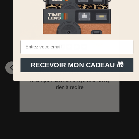
ludivine d.
RECEVOIR MON CADEAU 🎁
Je l’adore ! Je prends des photos tout
le temps franchement je suis ravie,
rien à redire