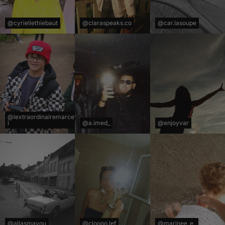
@cyriellethiebaut
@claraspeaks.co
@car.lasoupe
@lextraordinairemarce
l
@a.imed_
@enjoyvar
@aliasmayou
@cloooo.lef
@marinee_e_