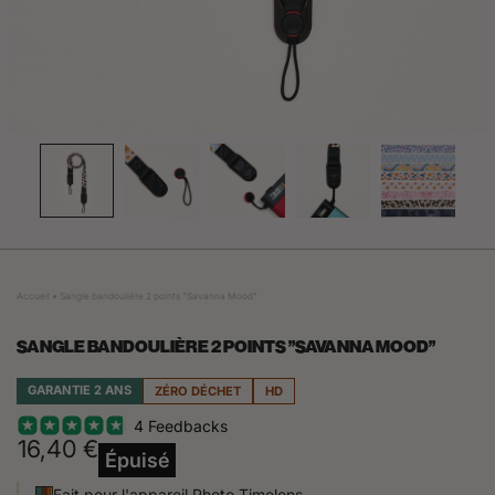
Accueil
Sangle bandoulière 2 points "Savanna Mood"
SANGLE BANDOULIÈRE 2 POINTS "SAVANNA MOOD"
GARANTIE 2 ANS
ZÉRO DÉCHET
HD
4 Feedbacks
16,40 €
Épuisé
Fait pour l'appareil Photo Timelens